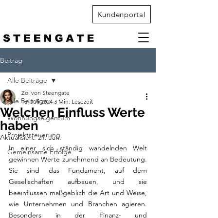
Kundenportal
Beitrag
Alle Beiträge
Zoi von Steengate
Alle Beiträge
15. Juli 2024
3 Min. Lesezeit
Welchen Einfluss Werte
Wohnungseigentum
haben
Projektsteuerung
Aktualisiert:
21. Jan.
In einer sich ständig wandelnden Welt 
Gemeinsame Erfolge
gewinnen Werte zunehmend an Bedeutung. 
Sie sind das Fundament, auf dem 
Gesellschaften aufbauen, und sie 
beeinflussen maßgeblich die Art und Weise, 
wie Unternehmen und Branchen agieren. 
Besonders in der Finanz- und 