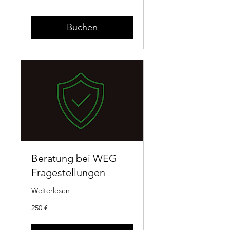
Buchen
Beratung bei WEG
Fragestellungen
Weiterlesen
250
250 €
Euro