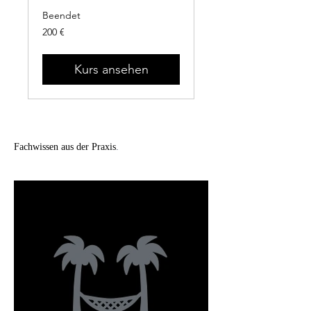
Beendet
200
200 €
Euro
Kurs ansehen
Fachwissen aus der Praxis
.