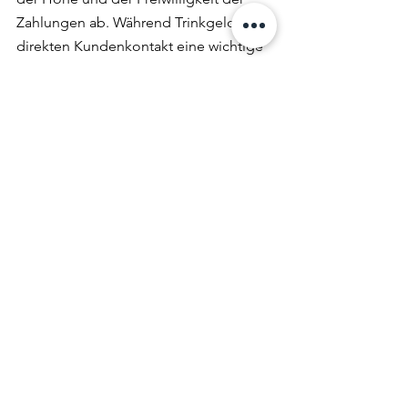
Zahlungen ab. Während Trinkgelder im 
direkten Kundenkontakt eine wichtige 
steuerfreie Zusatzleistung darstellen, 
können besonders hohe oder 
systematische Trinkgeldzahlungen zur 
Steuerpflicht führen. Die aktuellen 
Urteile des Finanzgerichts Köln 
betonen, dass auch ohne gesetzliche 
Höchstgrenze bei der Steuerfreiheit 
von Trinkgeldern eine praxisnahe 
Begrenzung auf „normale“ 
Trinkgeldhöhen existiert. Unternehmen 
und Arbeitnehmer sollten sich der 
steuerlichen Behandlung bewusst sein, 
um mögliche Nachzahlungen und 
rechtliche Unsicherheiten zu 
vermeiden.