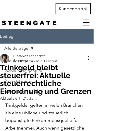
Kundenportal
Beitrag
Alle Beiträge
Lucas von Steengate
Alle Beiträge
22. Okt. 2024
2 Min. Lesezeit
Trinkgeld bleibt
Wohnungseigentum
steuerfrei: Aktuelle
Projektsteuerung
steuerrechtliche
Einordnung und Grenzen
Gemeinsame Erfolge
Aktualisiert:
21. Jan.
Trinkgelder gelten in vielen Branchen 
als eine übliche und steuerlich 
begünstigte Einkommensquelle für 
Arbeitnehmer. Auch wenn gesetzliche 